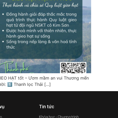
GIEO HẠT tốt – Ươm mầm an vui Thương mến
i: 1️⃣ Thanh lọc Thải […]
 vụ
Tin tức
ạo
Khóa học - Chương trình