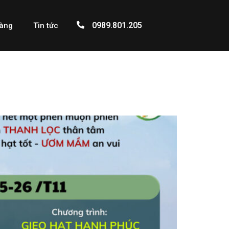
0989.801.205
làng
Tin tức