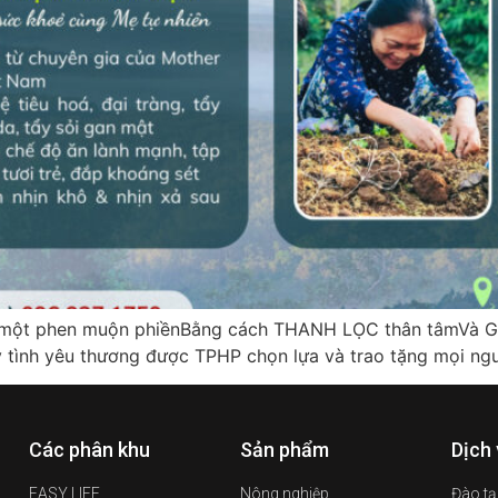
ết một phen muộn phiềnBằng cách THANH LỌC thân tâmVà 
y tình yêu thương được TPHP chọn lựa và trao tặng mọi ngườ
Các phân khu
Sản phẩm
Dịch
EASY LIFE
Nông nghiệp
Đào t