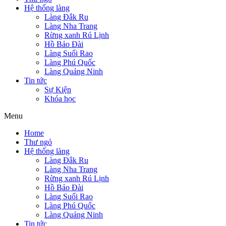
Hệ thống làng
Làng Đắk Ru
Làng Nha Trang
Rừng xanh Rú Lịnh
Hồ Bảo Đài
Làng Suối Rao
Làng Phú Quốc
Làng Quảng Ninh
Tin tức
Sự Kiện
Khóa học
Menu
Home
Thư ngỏ
Hệ thống làng
Làng Đắk Ru
Làng Nha Trang
Rừng xanh Rú Lịnh
Hồ Bảo Đài
Làng Suối Rao
Làng Phú Quốc
Làng Quảng Ninh
Tin tức