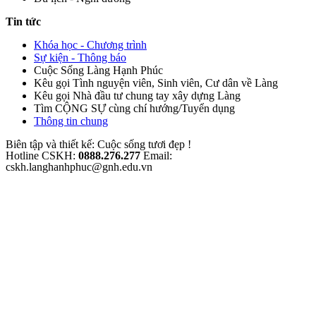
Tin tức
Khóa học - Chương trình
Sự kiện - Thông báo
Cuộc Sống Làng Hạnh Phúc
Kêu gọi Tình nguyện viên, Sinh viên, Cư dân về Làng
Kêu gọi Nhà đầu tư chung tay xây dựng Làng
Tìm CỘNG SỰ cùng chí hướng/Tuyển dụng
Thông tin chung
Biên tập và thiết kế: Cuộc sống tươi đẹp !
Hotline CSKH:
0888.276.277
Email:
cskh.langhanhphuc@gnh.edu.vn