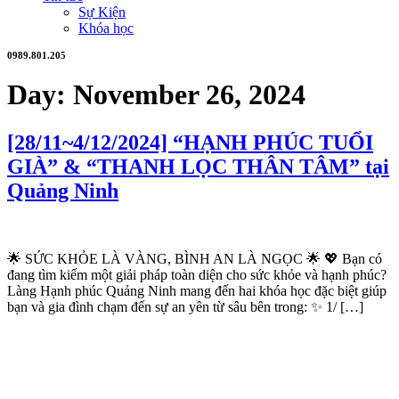
Sự Kiện
Khóa học
0989.801.205
Day:
November 26, 2024
[28/11~4/12/2024] “HẠNH PHÚC TUỔI
GIÀ” & “THANH LỌC THÂN TÂM” tại
Quảng Ninh
🌟 SỨC KHỎE LÀ VÀNG, BÌNH AN LÀ NGỌC 🌟 💖 Bạn có
đang tìm kiếm một giải pháp toàn diện cho sức khỏe và hạnh phúc?
Làng Hạnh phúc Quảng Ninh mang đến hai khóa học đặc biệt giúp
bạn và gia đình chạm đến sự an yên từ sâu bên trong: ✨ 1/ […]