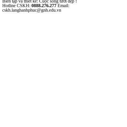
Biên tập và thiết kế: Cuộc sống tươi đẹp !
Hotline CSKH:
0888.276.277
Email:
cskh.langhanhphuc@gnh.edu.vn