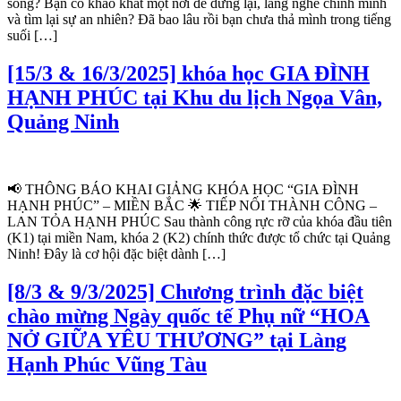
sống? Bạn có khao khát một nơi để dừng lại, lắng nghe chính mình
và tìm lại sự an nhiên? Đã bao lâu rồi bạn chưa thả mình trong tiếng
suối […]
[15/3 & 16/3/2025] khóa học GIA ĐÌNH
HẠNH PHÚC tại Khu du lịch Ngọa Vân,
Quảng Ninh
📢 THÔNG BÁO KHAI GIẢNG KHÓA HỌC “GIA ĐÌNH
HẠNH PHÚC” – MIỀN BẮC 🌟 TIẾP NỐI THÀNH CÔNG –
LAN TỎA HẠNH PHÚC Sau thành công rực rỡ của khóa đầu tiên
(K1) tại miền Nam, khóa 2 (K2) chính thức được tổ chức tại Quảng
Ninh! Đây là cơ hội đặc biệt dành […]
[8/3 & 9/3/2025] Chương trình đặc biệt
chào mừng Ngày quốc tế Phụ nữ “HOA
NỞ GIỮA YÊU THƯƠNG” tại Làng
Hạnh Phúc Vũng Tàu