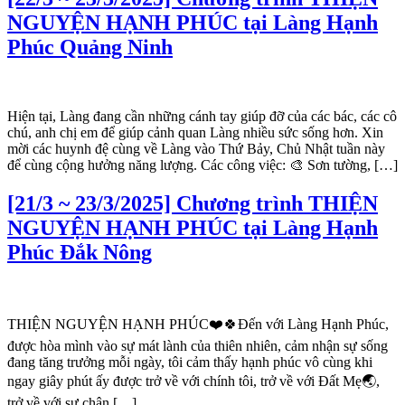
NGUYỆN HẠNH PHÚC tại Làng Hạnh
Phúc Quảng Ninh
Hiện tại, Làng đang cần những cánh tay giúp đỡ của các bác, các cô
chú, anh chị em để giúp cảnh quan Làng nhiều sức sống hơn. Xin
mời các huynh đệ cùng về Làng vào Thứ Bảy, Chủ Nhật tuần này
để cùng cộng hưởng năng lượng. Các công việc: 🎨 Sơn tường, […]
[21/3 ~ 23/3/2025] Chương trình THIỆN
NGUYỆN HẠNH PHÚC tại Làng Hạnh
Phúc Đắk Nông
THIỆN NGUYỆN HẠNH PHÚC❤️🍀Đến với Làng Hạnh Phúc,
được hòa mình vào sự mát lành của thiên nhiên, cảm nhận sự sống
đang tăng trưởng mỗi ngày, tôi cảm thấy hạnh phúc vô cùng khi
ngay giây phút ấy được trở về với chính tôi, trở về với Đất Mẹ🌏,
trở về với sự chân […]