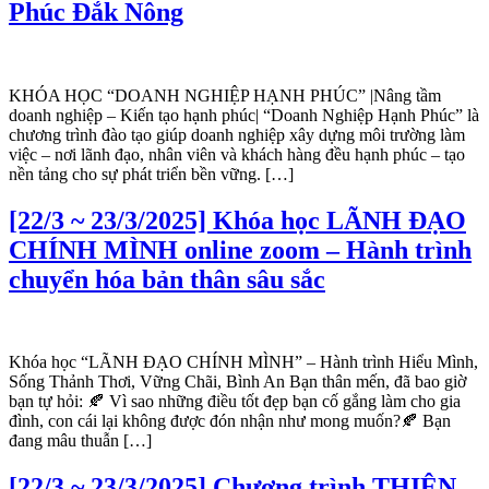
Phúc Đắk Nông
KHÓA HỌC “DOANH NGHIỆP HẠNH PHÚC” |Nâng tầm
doanh nghiệp – Kiến tạo hạnh phúc| “Doanh Nghiệp Hạnh Phúc” là
chương trình đào tạo giúp doanh nghiệp xây dựng môi trường làm
việc – nơi lãnh đạo, nhân viên và khách hàng đều hạnh phúc – tạo
nền tảng cho sự phát triển bền vững. […]
[22/3 ~ 23/3/2025] Khóa học LÃNH ĐẠO
CHÍNH MÌNH online zoom – Hành trình
chuyển hóa bản thân sâu sắc
Khóa học “LÃNH ĐẠO CHÍNH MÌNH” – Hành trình Hiểu Mình,
Sống Thảnh Thơi, Vững Chãi, Bình An Bạn thân mến, đã bao giờ
bạn tự hỏi: 🍂 Vì sao những điều tốt đẹp bạn cố gắng làm cho gia
đình, con cái lại không được đón nhận như mong muốn?🍂 Bạn
đang mâu thuẫn […]
[22/3 ~ 23/3/2025] Chương trình THIỆN