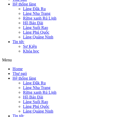
Hệ thống làng
Làng Đắk Ru
Làng Nha Trang
Rừng xanh Rú Lịnh
Hồ Bảo Đài
Làng Suối Rao
Làng Phú Quốc
Làng Quảng Ninh
Tin tức
Sự Kiện
Khóa học
Menu
Home
Thư ngỏ
Hệ thống làng
Làng Đắk Ru
Làng Nha Trang
Rừng xanh Rú Lịnh
Hồ Bảo Đài
Làng Suối Rao
Làng Phú Quốc
Làng Quảng Ninh
Tin tức