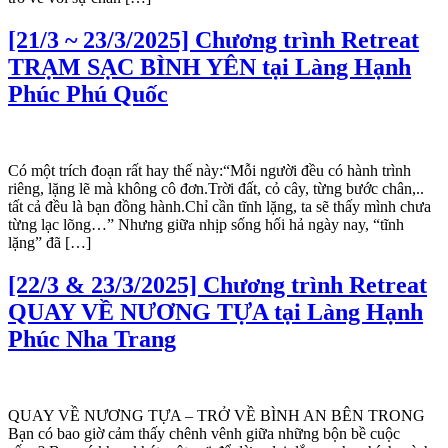
[21/3 ~ 23/3/2025] Chương trình Retreat
TRẠM SẠC BÌNH YÊN tại Làng Hạnh
Phúc Phú Quốc
Có một trích đoạn rất hay thế này:“Mỗi người đều có hành trình
riêng, lặng lẽ mà không cô đơn.Trời đất, cỏ cây, từng bước chân,..
tất cả đều là bạn đồng hành.Chỉ cần tĩnh lặng, ta sẽ thấy mình chưa
từng lạc lõng…” Nhưng giữa nhịp sống hối hả ngày nay, “tĩnh
lặng” đã […]
[22/3 & 23/3/2025] Chương trình Retreat
QUAY VỀ NƯƠNG TỰA tại Làng Hạnh
Phúc Nha Trang
QUAY VỀ NƯƠNG TỰA – TRỞ VỀ BÌNH AN BÊN TRONG
Bạn có bao giờ cảm thấy chênh vênh giữa những bộn bề cuộc