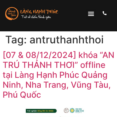
Tag:
antruthanhthoi
[07 & 08/12/2024] khóa “AN
TRÚ THẢNH THƠI” offline
tại Làng Hạnh Phúc Quảng
Ninh, Nha Trang, Vũng Tàu,
Phú Quốc