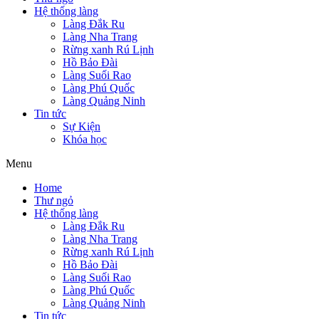
Hệ thống làng
Làng Đắk Ru
Làng Nha Trang
Rừng xanh Rú Lịnh
Hồ Bảo Đài
Làng Suối Rao
Làng Phú Quốc
Làng Quảng Ninh
Tin tức
Sự Kiện
Khóa học
Menu
Home
Thư ngỏ
Hệ thống làng
Làng Đắk Ru
Làng Nha Trang
Rừng xanh Rú Lịnh
Hồ Bảo Đài
Làng Suối Rao
Làng Phú Quốc
Làng Quảng Ninh
Tin tức