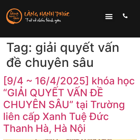
Tag:
giải quyết vấn
đề chuyên sâu
[9/4 ~ 16/4/2025] khóa học
“GIẢI QUYẾT VẤN ĐỀ
CHUYÊN SÂU” tại Trường
liên cấp Xanh Tuệ Đức
Thanh Hà, Hà Nội