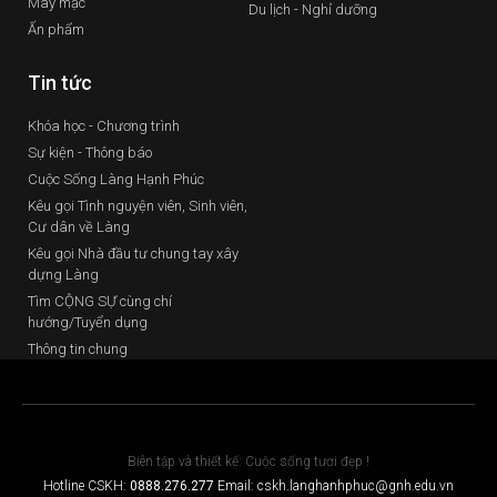
May mặc
Du lịch - Nghỉ dưỡng
Ấn phẩm
Tin tức
Khóa học - Chương trình
Sự kiện - Thông báo
Cuộc Sống Làng Hạnh Phúc
Kêu gọi Tình nguyện viên, Sinh viên,
Cư dân về Làng
Kêu gọi Nhà đầu tư chung tay xây
dựng Làng
Tìm CỘNG SỰ cùng chí
hướng/Tuyển dụng
Thông tin chung
Biên tập và thiết kế: Cuộc sống tươi đẹp !
Hotline CSKH:
0888.276.277
Email: cskh.langhanhphuc@gnh.edu.vn