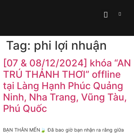
Tag:
phi lợi nhuận
[07 & 08/12/2024] khóa “AN
TRÚ THẢNH THƠI” offline
tại Làng Hạnh Phúc Quảng
Ninh, Nha Trang, Vũng Tàu,
Phú Quốc
BẠN THÂN MẾN🍃 Đã bao giờ bạn nhận ra rằng giữa