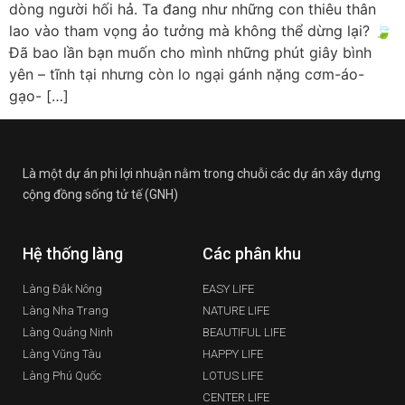
dòng người hối hả. Ta đang như những con thiêu thân
lao vào tham vọng ảo tưởng mà không thể dừng lại? 🍃
Đã bao lần bạn muốn cho mình những phút giây bình
yên – tĩnh tại nhưng còn lo ngại gánh nặng cơm-áo-
gạo- […]
Là một dự án phi lợi nhuận nằm trong chuỗi các dự án xây dựng
cộng đồng sống tử tế (GNH)
Hệ thống làng
Các phân khu
Làng Đắk Nông
EASY LIFE
Làng Nha Trang
NATURE LIFE
Làng Quảng Ninh
BEAUTIFUL LIFE
Làng Vũng Tàu
HAPPY LIFE
Làng Phú Quốc
LOTUS LIFE
CENTER LIFE