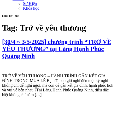
Sự Kiện
Khóa học
0989.801.205
Tag:
Trở về yêu thương
[30/4 ~ 3/5/2025] chương trình “TRỞ VỀ
YÊU THƯƠNG” tại Làng Hạnh Phúc
Quảng Ninh
TRỞ VỀ YÊU THƯƠNG – HÀNH TRÌNH GẮN KẾT GIA
ĐÌNH TRONG MÙA LỄ Bạn đã bao giờ nghĩ đến một kỳ nghỉ
không chỉ để nghỉ ngơi, mà còn để gắn kết gia đình, hạnh phúc hơn
và vui vẻ bên nhau ?Tại Làng Hạnh Phúc Quảng Ninh, điều đặc
biệt không chỉ nằm […]