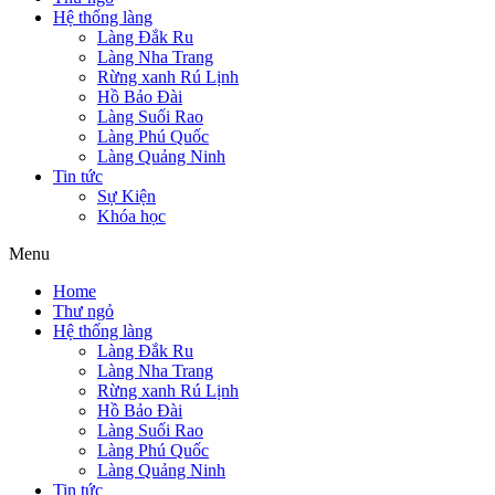
Hệ thống làng
Làng Đắk Ru
Làng Nha Trang
Rừng xanh Rú Lịnh
Hồ Bảo Đài
Làng Suối Rao
Làng Phú Quốc
Làng Quảng Ninh
Tin tức
Sự Kiện
Khóa học
Menu
Home
Thư ngỏ
Hệ thống làng
Làng Đắk Ru
Làng Nha Trang
Rừng xanh Rú Lịnh
Hồ Bảo Đài
Làng Suối Rao
Làng Phú Quốc
Làng Quảng Ninh
Tin tức